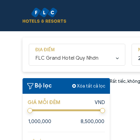
ĐỊA ĐIỂM
FLC Grand Hotel Quy Nhơn
Rất tiếc, khôn
Bộ lọc
Xóa tất cả lọc
GIÁ MỖI ĐÊM
VND