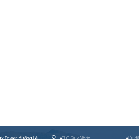
rk Tower, đường Lê
FLC Quy Nhơn
Ưu đã