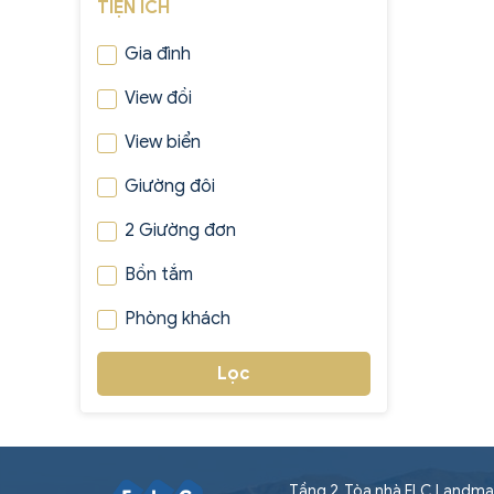
TIỆN ÍCH
Gia đình
View đồi
View biển
Giường đôi
2 Giường đơn
Bồn tắm
Phòng khách
Lọc
Tầng 2, Tòa nhà FLC Landma