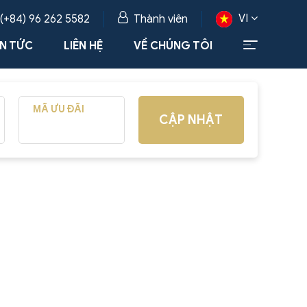
VI
 (+84) 96 262 5582
Thành viên
IN TỨC
LIÊN HỆ
VỀ CHÚNG TÔI
MÃ ƯU ĐÃI
CẬP NHẬT