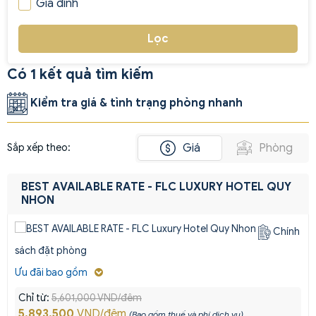
Gia đình
Lọc
Có 1 kết quả tìm kiếm
Kiểm tra giá & tình trạng phòng nhanh
Giá
Phòng
Sắp xếp theo:
BEST AVAILABLE RATE - FLC LUXURY HOTEL QUY
NHON
Chính
sách đặt phòng
Ưu đãi bao gồm
Chỉ từ:
5,601,000 VND/đêm
5,893,500
VND/đêm
(Bao gồm thuế và phí dịch vụ)