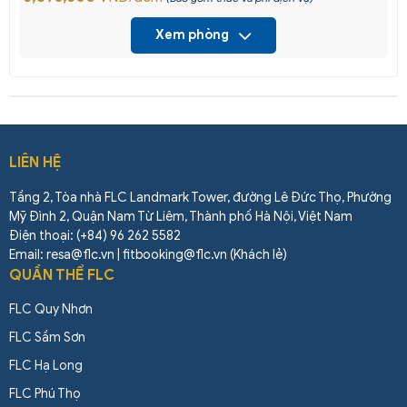
Xem phòng
LIÊN HỆ
Tầng 2, Tòa nhà FLC Landmark Tower, đường Lê Đức Thọ, Phường
Mỹ Đình 2, Quận Nam Từ Liêm, Thành phố Hà Nội, Việt Nam
Điện thoại: (+84) 96 262 5582
Email: resa@flc.vn | fitbooking@flc.vn (Khách lẻ)
QUẦN THỂ FLC
FLC Quy Nhơn
FLC Sầm Sơn
FLC Hạ Long
FLC Phú Thọ