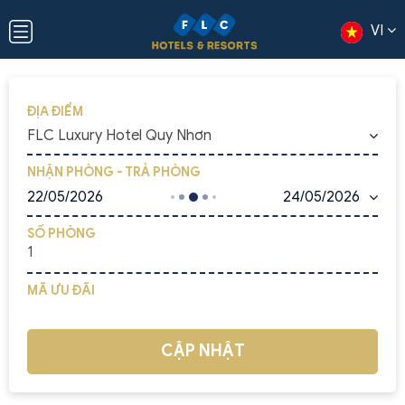
VI
ĐỊA ĐIỂM
FLC Luxury Hotel Quy Nhơn
NHẬN PHÒNG - TRẢ PHÒNG
22/05/2026
24/05/2026
SỐ PHÒNG
MÃ ƯU ĐÃI
CẬP NHẬT