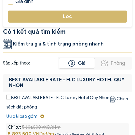
Gia đình
Lọc
Có 1 kết quả tìm kiếm
Kiểm tra giá & tình trạng phòng nhanh
Giá
Phòng
Sắp xếp theo:
BEST AVAILABLE RATE - FLC LUXURY HOTEL QUY
NHON
Chính
sách đặt phòng
Ưu đãi bao gồm
Chỉ từ:
5,601,000 VND/đêm
5,893,500
VND/đêm
(Bao gồm thuế và phí dịch vụ)