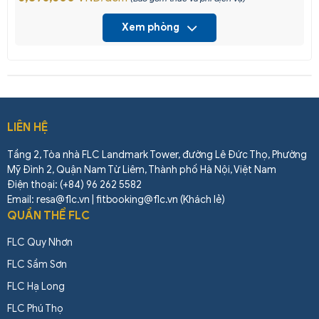
Xem phòng
LIÊN HỆ
Tầng 2, Tòa nhà FLC Landmark Tower, đường Lê Đức Thọ, Phường
Mỹ Đình 2, Quận Nam Từ Liêm, Thành phố Hà Nội, Việt Nam
Điện thoại: (+84) 96 262 5582
Email: resa@flc.vn | fitbooking@flc.vn (Khách lẻ)
QUẦN THỂ FLC
FLC Quy Nhơn
FLC Sầm Sơn
FLC Hạ Long
FLC Phú Thọ