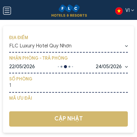
VI
ĐỊA ĐIỂM
FLC Luxury Hotel Quy Nhơn
NHẬN PHÒNG - TRẢ PHÒNG
22/05/2026
24/05/2026
SỐ PHÒNG
MÃ ƯU ĐÃI
CẬP NHẬT