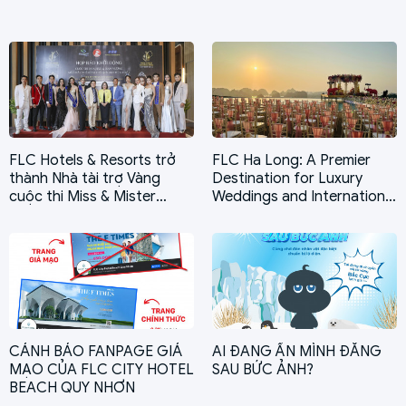
FLC Hotels & Resorts trở
FLC Ha Long: A Premier
thành Nhà tài trợ Vàng
Destination for Luxury
cuộc thi Miss & Mister
Weddings and International
Fitness Supermodel World
Events
2025
CẢNH BÁO FANPAGE GIẢ
AI ĐANG ẨN MÌNH ĐẰNG
MẠO CỦA FLC CITY HOTEL
SAU BỨC ẢNH?
BEACH QUY NHƠN