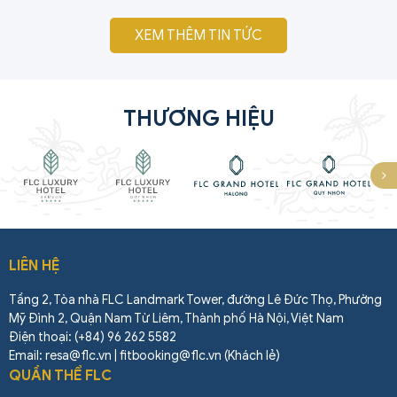
XEM THÊM TIN TỨC
THƯƠNG HIỆU
LIÊN HỆ
Tầng 2, Tòa nhà FLC Landmark Tower, đường Lê Đức Thọ, Phường
Mỹ Đình 2, Quận Nam Từ Liêm, Thành phố Hà Nội, Việt Nam
Điện thoại: (+84) 96 262 5582
Email: resa@flc.vn | fitbooking@flc.vn (Khách lẻ)
QUẦN THỂ FLC