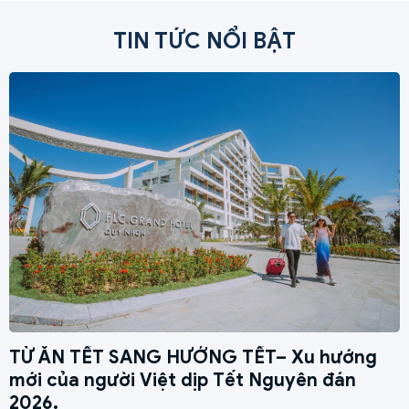
Bay Golf Club & Luxury Resort đã giành giải
thưởng Khách sạn hội nghị hàng đầu châu Á tại
TIN TỨC NỔI BẬT
World Travel Award 2019, 2020 & 2022.
TỪ ĂN TẾT SANG HƯỞNG TẾT– Xu hướng
mới của người Việt dịp Tết Nguyên đán
2026.