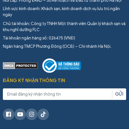
Nơi cấp: Phòng ĐKKD – Sở Kế hoạch và Đầu tư thành phố Hà Nội
Lĩnh vực kinh doanh: Khách sạn, kinh doanh dịch vụ lưu trú ngắn
ngày
Chủ tài khoản: Công ty TNHH Một thành viên Quản lý khách sạn và
khu nghỉ dưỡng FLC
Tài khoản ngân hàng số: 026475 (VNĐ)
Ngân hàng TMCP Phương Đông (OCB) – Chi nhánh Hà Nội.
ĐĂNG KÝ NHẬN THÔNG TIN
GỬI