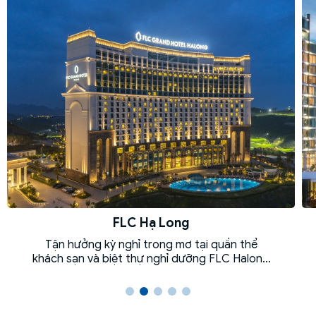
FLC Hạ Long
Tận hưởng kỳ nghỉ trong mơ tại quần thể
khách sạn và biệt thự nghỉ dưỡng FLC Halong
Bay Golf & Luxury Resorts giữa kỳ quan Vịnh Hạ
Long, nơi cảnh quan thiên nhiên và trải nghiệm
đặc sắc được tô đậm bởi dịch vụ chuyên
nghiệp cùng các tiện nghi 5 sao. FLC Halong