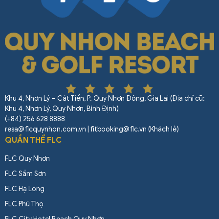
Khu 4, Nhơn Lý – Cát Tiến, P. Quy Nhơn Đông, Gia Lai (Địa chỉ cũ:
Khu 4, Nhơn Lý, Quy Nhơn, Bình Định)
(+84) 256 628 8888
resa@flcquynhon.com.vn | fitbooking@flc.vn (Khách lẻ)
QUẦN THỂ FLC
FLC Quy Nhơn
FLC Sầm Sơn
FLC Hạ Long
FLC Phú Thọ