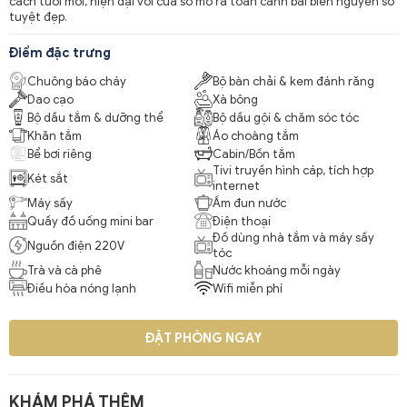
cách tươi mới, hiện đại với cửa sổ mở ra toàn cảnh bãi biển nguyên sơ
tuyệt đẹp.
Điểm đặc trưng
Chuông báo cháy
Bộ bàn chải & kem đánh răng
Dao cạo
Xà bông
Bộ dầu tắm & dưỡng thể
Bộ dầu gội & chăm sóc tóc
Khăn tắm
Áo choàng tắm
Bể bơi riêng
Cabin/Bồn tắm
Tivi truyền hình cáp, tích hợp
Két sắt
internet
Máy sấy
Ấm đun nước
Quầy đồ uống mini bar
Điện thoại
Đồ dùng nhà tắm và máy sấy
Nguồn điện 220V
tóc
Trà và cà phê
Nước khoáng mỗi ngày
Điều hòa nóng lạnh
Wifi miễn phí
ĐẶT PHÒNG NGAY
KHÁM PHÁ THÊM