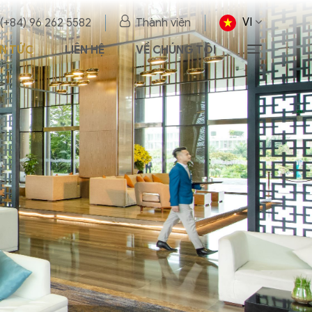
VI
 (+84) 96 262 5582
Thành viên
IN TỨC
LIÊN HỆ
VỀ CHÚNG TÔI