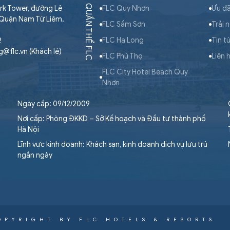
QUẦN THỂ FLC
rk Tower, đường Lê
FLC Quy Nhơn
Ưu đã
 Quận Nam Từ Liêm,
FLC Sầm Sơn
Trải 
FLC Hạ Long
Tin t
2
ng@flc.vn (Khách lẻ)
FLC Phú Thọ
Liên 
FLC City Hotel Beach Quy
Nhơn
Ngày cấp: 09/12/2009
Nơi cấp: Phòng ĐKKD – Sở Kế hoạch và Đầu tư thành phố
Hà Nội
Lĩnh vực kinh doanh: Khách sạn, kinh doanh dịch vụ lưu trú
ngắn ngày
OPYRIGHT BY FLC HOTELS & RESORTS