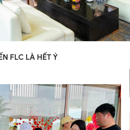
Ý
ẾN FLC LÀ HẾT Ý