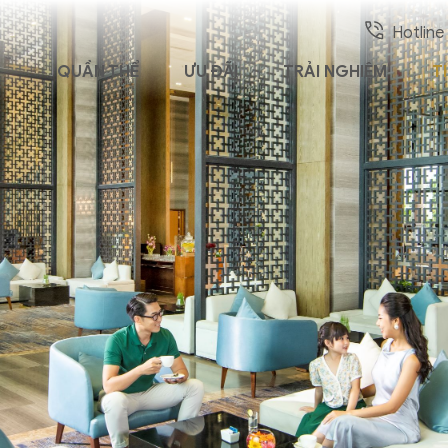
Hotline
QUẦN THỂ
ƯU ĐÃI
TRẢI NGHIỆM
T