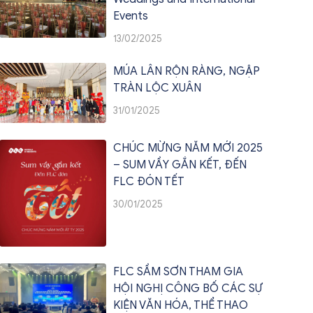
Events
13/02/2025
MÚA LÂN RỘN RÀNG, NGẬP
TRÀN LỘC XUÂN
31/01/2025
CHÚC MỪNG NĂM MỚI 2025
– SUM VẦY GẮN KẾT, ĐẾN
FLC ĐÓN TẾT
30/01/2025
FLC SẦM SƠN THAM GIA
HỘI NGHỊ CÔNG BỐ CÁC SỰ
KIỆN VĂN HÓA, THỂ THAO