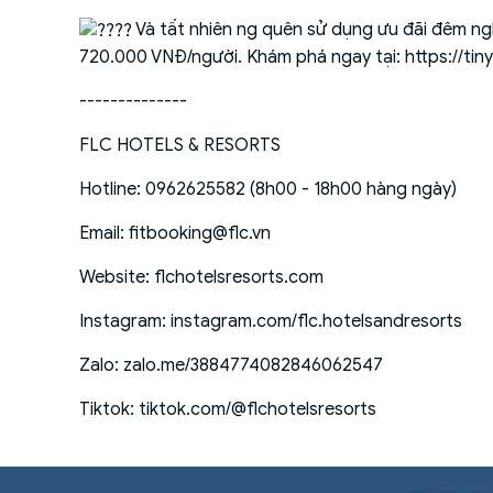
Và tất nhiên ng quên sử dụng ưu đãi đêm ngh
720.000 VNĐ/người. Khám phá ngay tại:
https://ti
--------------
FLC HOTELS & RESORTS
Hotline: 0962625582 (8h00 - 18h00 hàng ngày)
Email: fitbooking@flc.vn
Website:
flchotelsresorts.com
Instagram:
instagram.com/flc.hotelsandresorts
Zalo:
zalo.me/3884774082846062547
Tiktok:
tiktok.com/@flchotelsresorts