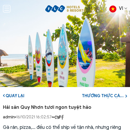
VI
QUAY LẠI
THƯỞNG THỨC CẢ
HẠ LONG TRÊN BÀN
TIỆC
Hải sản Quy Nhơn tươi ngon tuyệt hảo
admin
16/10/2021 16:02:57
Gà rán, pizza,... đều có thể ship về tận nhà, nhưng riêng