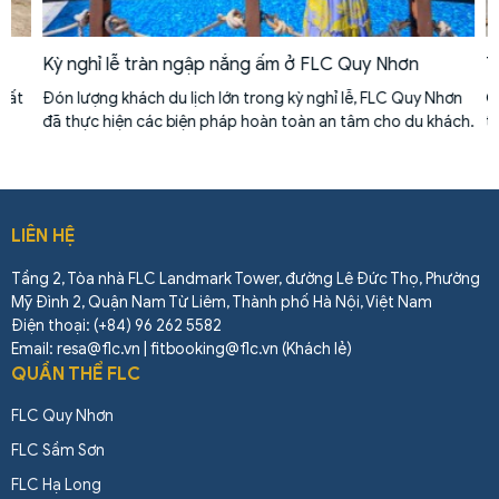
Kỳ nghỉ lễ tràn ngập nắng ấm ở FLC Quy Nhơn
Top
t
Đón lượng khách du lịch lớn trong kỳ nghỉ lễ, FLC Quy Nhơn
Ghim
đã thực hiện các biện pháp hoàn toàn an tâm cho du khách.
trên
LIÊN HỆ
Tầng 2, Tòa nhà FLC Landmark Tower, đường Lê Đức Thọ, Phường
Mỹ Đình 2, Quận Nam Từ Liêm, Thành phố Hà Nội, Việt Nam
Điện thoại: (+84) 96 262 5582
Email: resa@flc.vn | fitbooking@flc.vn (Khách lẻ)
QUẦN THỂ FLC
FLC Quy Nhơn
FLC Sầm Sơn
FLC Hạ Long